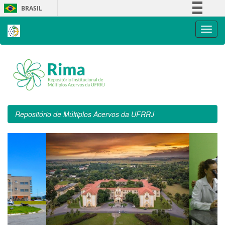
Skip
BRASIL
navigation
Simplifique!
Comunica BR
Participe
Acesso à informação
Legislação
Canais
Repositório de Múltiplos Acervos da UFRRJ