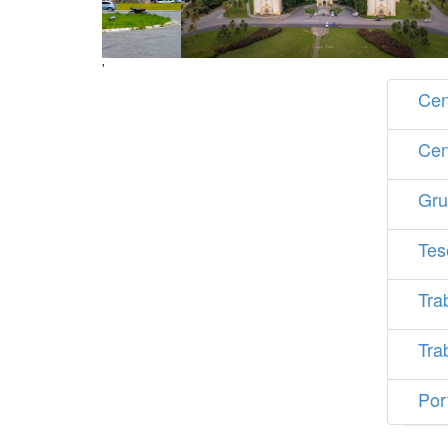
'
Cen
Cen
Gru
Tes
Tra
Tra
Por