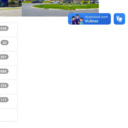
4538
40
301
8886
1235
117