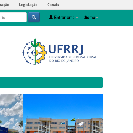
mação
Legislação
Canais
Entrar em:
Idioma