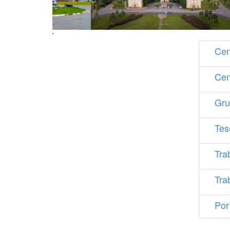
'
Cen
Cen
Gru
Tes
Tra
Tra
Por