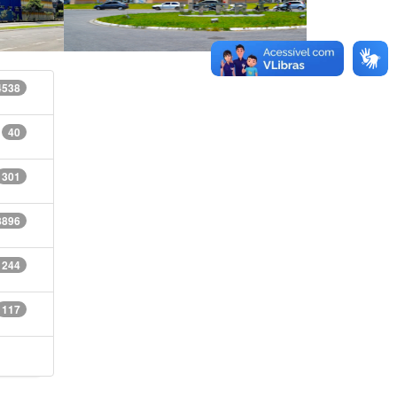
4538
40
301
8896
1244
117