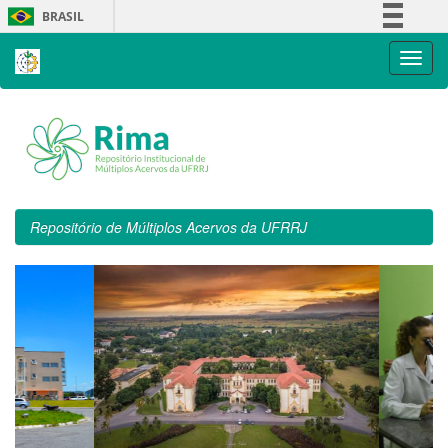
Skip
BRASIL
navigation
Simplifique!
Comunica BR
Participe
Acesso à informação
Legislação
Canais
Repositório de Múltiplos Acervos da UFRRJ