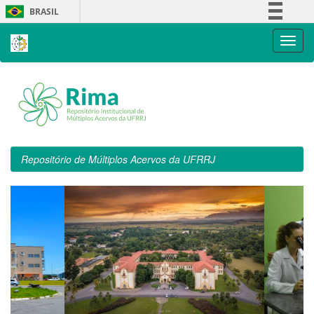
Skip
BRASIL
navigation
Simplifique!
Comunica BR
Participe
Acesso à informação
Legislação
Canais
Repositório de Múltiplos Acervos da UFRRJ