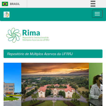
Skip
BRASIL
navigation
Simplifique!
Comunica BR
Participe
Acesso à informação
Legislação
Canais
Repositório de Múltiplos Acervos da UFRRJ