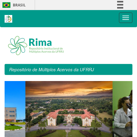
Skip
BRASIL
navigation
Simplifique!
Comunica BR
Participe
Acesso à informação
Legislação
Canais
Repositório de Múltiplos Acervos da UFRRJ