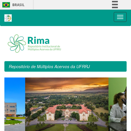
Skip
BRASIL
navigation
Simplifique!
Comunica BR
Participe
Acesso à informação
Legislação
Canais
Repositório de Múltiplos Acervos da UFRRJ