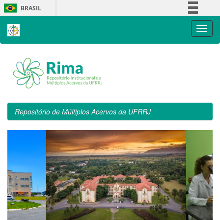
Skip
BRASIL
navigation
Simplifique!
Comunica BR
Participe
Acesso à informação
Legislação
Canais
Repositório de Múltiplos Acervos da UFRRJ