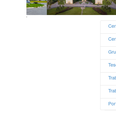
'
Cen
Cen
Gru
Tes
Tra
Tra
Por