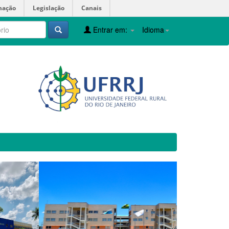
mação
Legislação
Canais
Entrar em:
Idioma