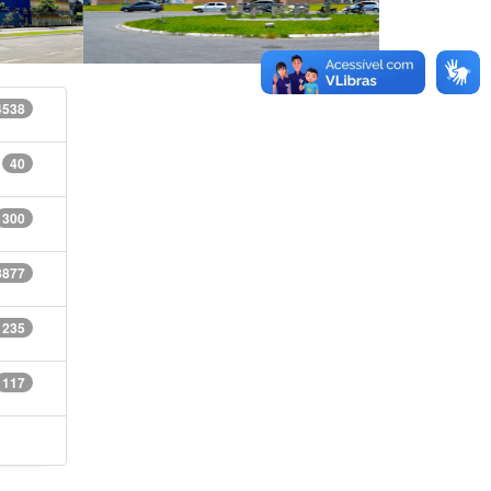
4538
40
300
8877
1235
117