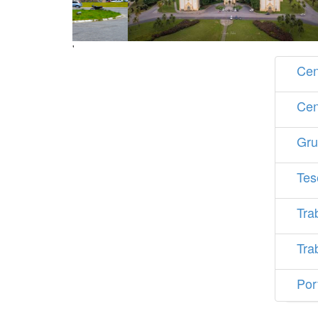
'
Cen
Cen
Gru
Tes
Tra
Tra
Por