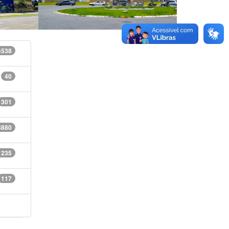
4538
40
301
8880
1235
117