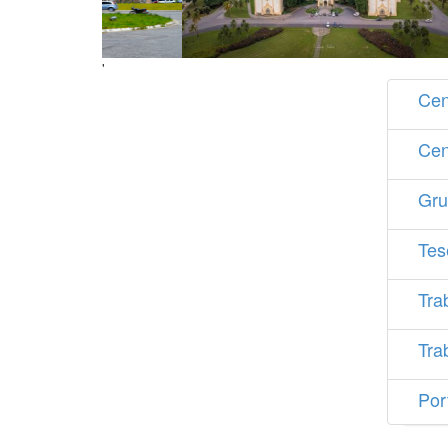
'
Cen
Cen
Gru
Tes
Tra
Tra
Por