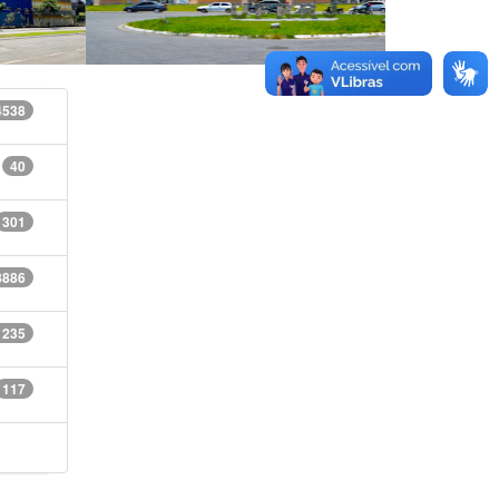
4538
40
301
8886
1235
117