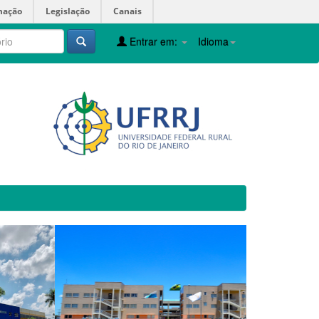
mação
Legislação
Canais
Entrar em:
Idioma