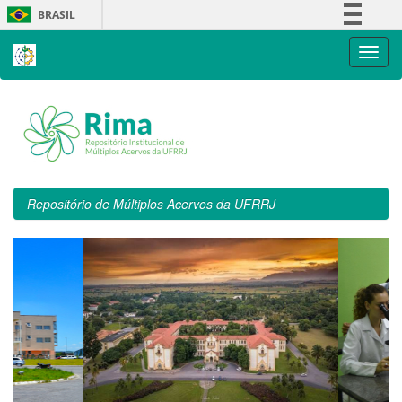
Skip
BRASIL
navigation
Simplifique!
Comunica BR
Participe
Acesso à informação
Legislação
Canais
Repositório de Múltiplos Acervos da UFRRJ