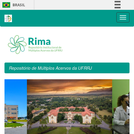
Skip
BRASIL
navigation
Simplifique!
Comunica BR
Participe
Acesso à informação
Legislação
Canais
Repositório de Múltiplos Acervos da UFRRJ