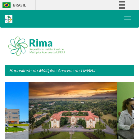
Skip
BRASIL
navigation
Simplifique!
Comunica BR
Participe
Acesso à informação
Legislação
Canais
Repositório de Múltiplos Acervos da UFRRJ