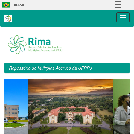
Skip
BRASIL
navigation
Simplifique!
Comunica BR
Participe
Acesso à informação
Legislação
Canais
Repositório de Múltiplos Acervos da UFRRJ