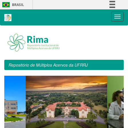
Skip
BRASIL
navigation
Simplifique!
Comunica BR
Participe
Acesso à informação
Legislação
Canais
Repositório de Múltiplos Acervos da UFRRJ