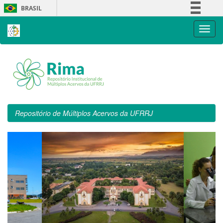
Skip
BRASIL
navigation
Simplifique!
Comunica BR
Participe
Acesso à informação
Legislação
Canais
Repositório de Múltiplos Acervos da UFRRJ