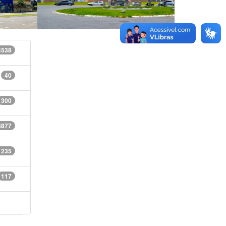
4538
40
300
8877
1235
117