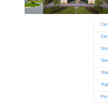
'
Cen
Cen
Gru
Tes
Tra
Tra
Por