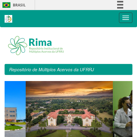
Skip
BRASIL
navigation
Simplifique!
Comunica BR
Participe
Acesso à informação
Legislação
Canais
Repositório de Múltiplos Acervos da UFRRJ