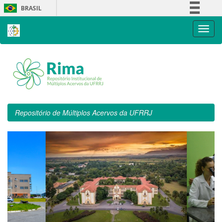
Skip
BRASIL
navigation
Simplifique!
Comunica BR
Participe
Acesso à informação
Legislação
Canais
Repositório de Múltiplos Acervos da UFRRJ