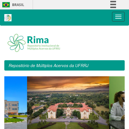
Skip
BRASIL
navigation
Simplifique!
Comunica BR
Participe
Acesso à informação
Legislação
Canais
Repositório de Múltiplos Acervos da UFRRJ