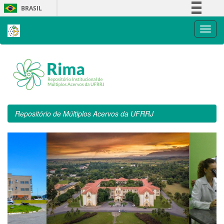
Skip
BRASIL
navigation
Simplifique!
Comunica BR
Participe
Acesso à informação
Legislação
Canais
Repositório de Múltiplos Acervos da UFRRJ