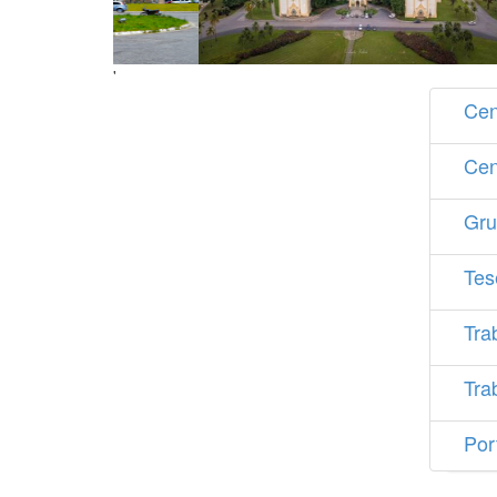
'
Cen
Cen
Gru
Tes
Tra
Tra
Por