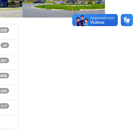
4538
40
301
8896
1244
117