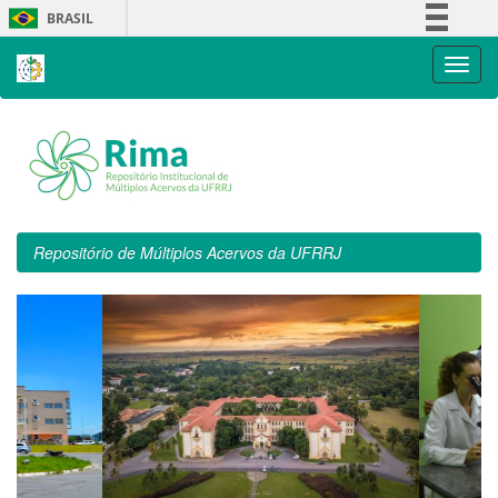
Skip
BRASIL
navigation
Simplifique!
Comunica BR
Participe
Acesso à informação
Legislação
Canais
Repositório de Múltiplos Acervos da UFRRJ