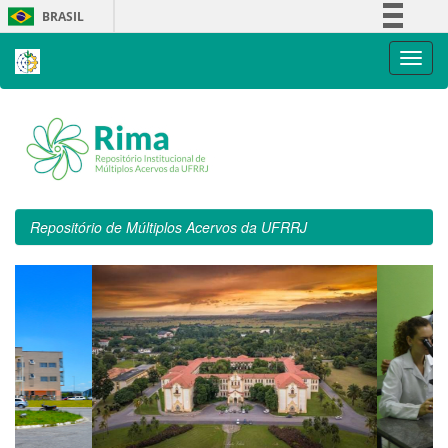
Skip
BRASIL
navigation
Simplifique!
Comunica BR
Participe
Acesso à informação
Legislação
Canais
Repositório de Múltiplos Acervos da UFRRJ