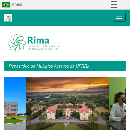
Skip
BRASIL
navigation
Simplifique!
Comunica BR
Participe
Acesso à informação
Legislação
Canais
Repositório de Múltiplos Acervos da UFRRJ