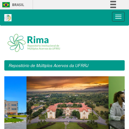
Skip
BRASIL
navigation
Simplifique!
Comunica BR
Participe
Acesso à informação
Legislação
Canais
Repositório de Múltiplos Acervos da UFRRJ