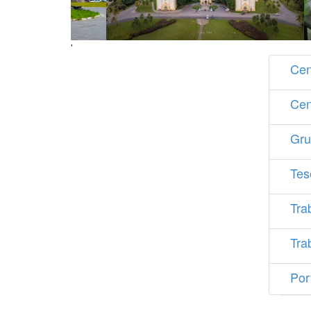
'
Cen
Cen
Gru
Tes
Tra
Tra
Por