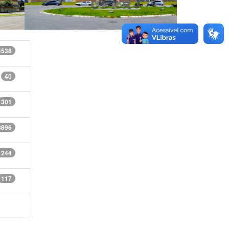
4538
40
301
8896
1244
117