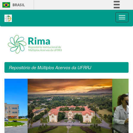
Skip
BRASIL
navigation
Simplifique!
Comunica BR
Participe
Acesso à informação
Legislação
Canais
Repositório de Múltiplos Acervos da UFRRJ