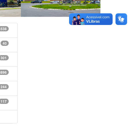
4538
40
301
8896
1244
117