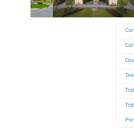
'
Cen
Cen
Gru
Tes
Tra
Tra
Por