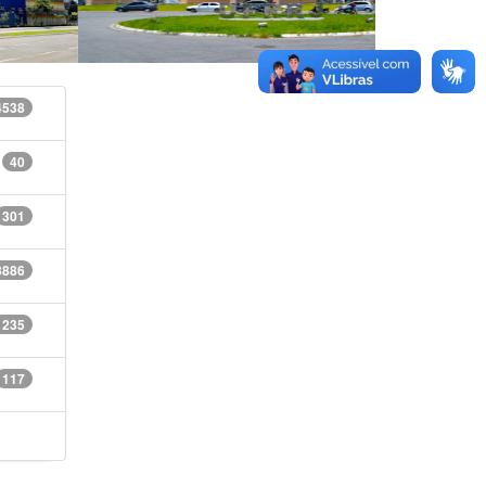
4538
40
301
8886
1235
117