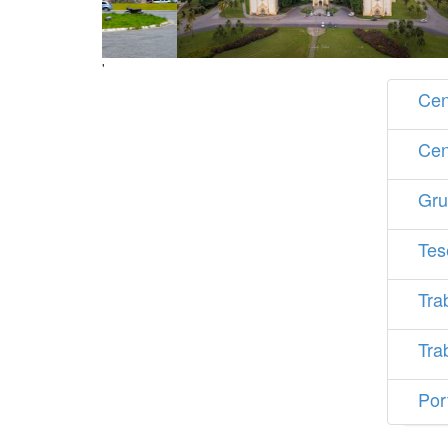
'
Cen
Cen
Gru
Tes
Tra
Tra
Por