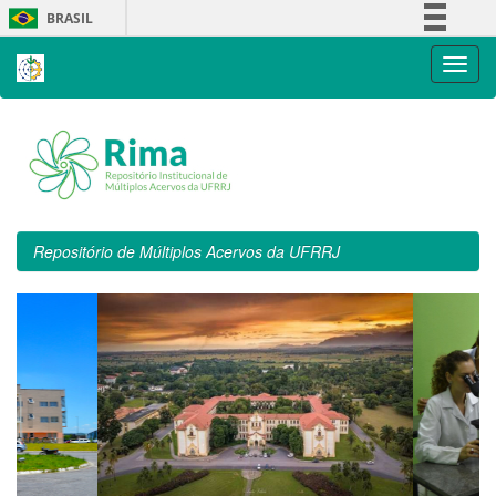
Skip
BRASIL
navigation
Simplifique!
Comunica BR
Participe
Acesso à informação
Legislação
Canais
Repositório de Múltiplos Acervos da UFRRJ