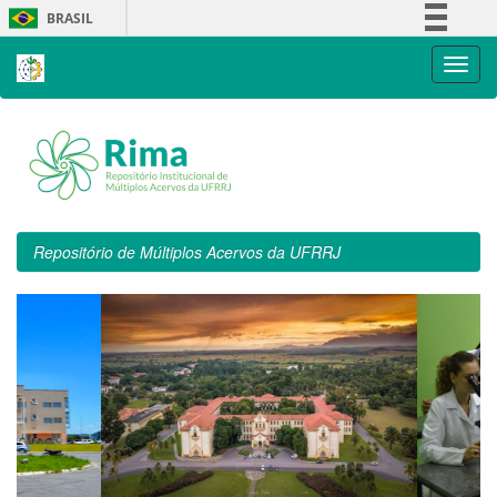
Skip
BRASIL
navigation
Simplifique!
Comunica BR
Participe
Acesso à informação
Legislação
Canais
Repositório de Múltiplos Acervos da UFRRJ