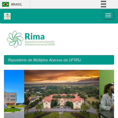
Skip
BRASIL
navigation
Simplifique!
Comunica BR
Participe
Acesso à informação
Legislação
Canais
Repositório de Múltiplos Acervos da UFRRJ