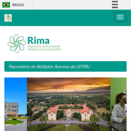
Skip
BRASIL
navigation
Simplifique!
Comunica BR
Participe
Acesso à informação
Legislação
Canais
Repositório de Múltiplos Acervos da UFRRJ