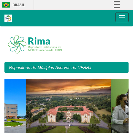
Skip
BRASIL
navigation
Simplifique!
Comunica BR
Participe
Acesso à informação
Legislação
Canais
Repositório de Múltiplos Acervos da UFRRJ