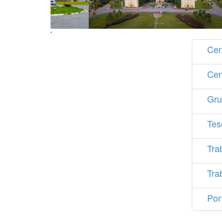
'
Cen
Cen
Gru
Tes
Tra
Tra
Por