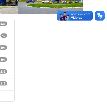
4538
40
301
8891
1235
117