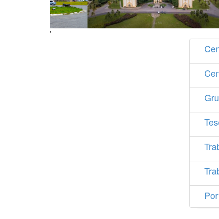
'
Cen
Cen
Gru
Tes
Tra
Tra
Por