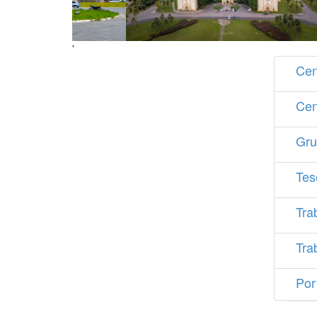
'
Cen
Cen
Gru
Tes
Tra
Tra
Por