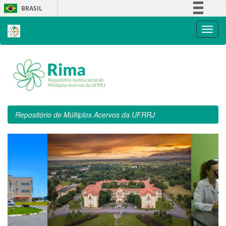
Skip
BRASIL
navigation
Simplifique!
Comunica BR
Participe
Acesso à informação
Legislação
Canais
Repositório de Múltiplos Acervos da UFRRJ