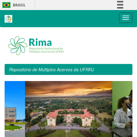
Skip
BRASIL
navigation
Simplifique!
Comunica BR
Participe
Acesso à informação
Legislação
Canais
Repositório de Múltiplos Acervos da UFRRJ