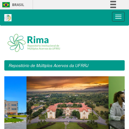
Skip
BRASIL
navigation
Simplifique!
Comunica BR
Participe
Acesso à informação
Legislação
Canais
Repositório de Múltiplos Acervos da UFRRJ