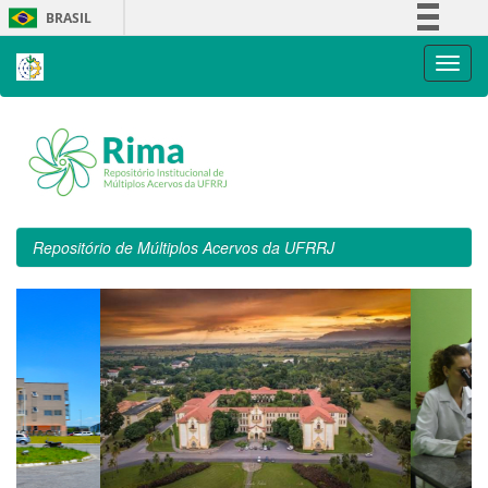
Skip
BRASIL
navigation
Simplifique!
Comunica BR
Participe
Acesso à informação
Legislação
Canais
Repositório de Múltiplos Acervos da UFRRJ