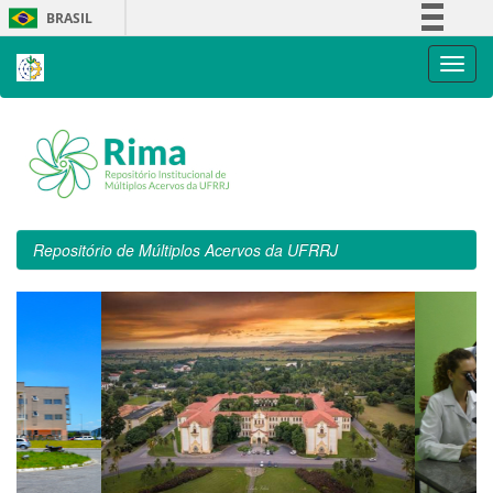
Skip
BRASIL
navigation
Simplifique!
Comunica BR
Participe
Acesso à informação
Legislação
Canais
Repositório de Múltiplos Acervos da UFRRJ