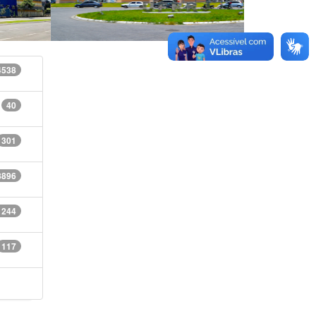
4538
40
301
8896
1244
117