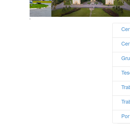
'
Cen
Cen
Gru
Tes
Tra
Tra
Por