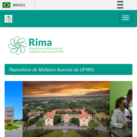
Skip
BRASIL
navigation
Simplifique!
Comunica BR
Participe
Acesso à informação
Legislação
Canais
Repositório de Múltiplos Acervos da UFRRJ