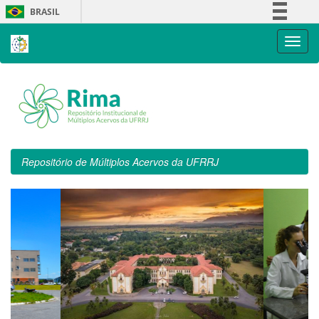
Skip
BRASIL
navigation
Simplifique!
Comunica BR
Participe
Acesso à informação
Legislação
Canais
Repositório de Múltiplos Acervos da UFRRJ