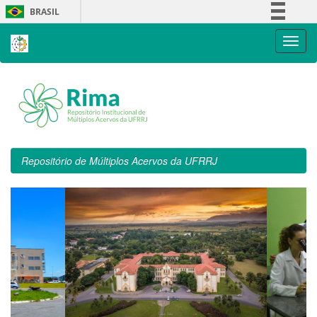
Skip
BRASIL
navigation
Simplifique!
Comunica BR
Participe
Acesso à informação
Legislação
Canais
Repositório de Múltiplos Acervos da UFRRJ