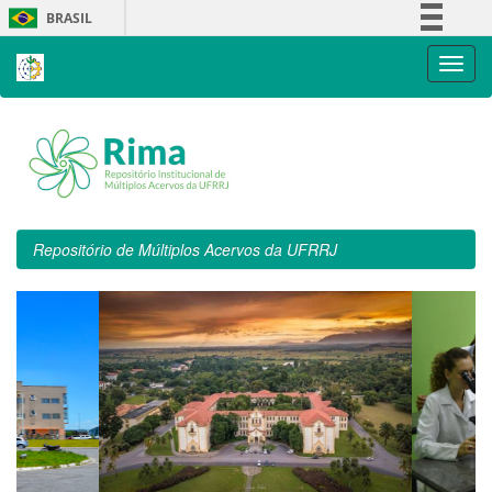
Skip
BRASIL
navigation
Simplifique!
Comunica BR
Participe
Acesso à informação
Legislação
Canais
Repositório de Múltiplos Acervos da UFRRJ